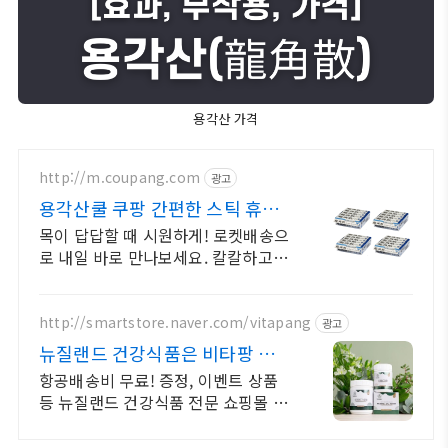
용각산 가격
http://m.coupang.com
광고
용각산쿨 쿠팡 간편한 스틱 휴대
용
목이 답답할 때 시원하게! 로켓배송으
로 내일 바로 만나보세요. 칼칼하고 껄
끄러운 목에 달콤 시원한 한 입! 지금
바로 경험하세요.
http://smartstore.naver.com/vitapang
광고
뉴질랜드 건강식품은 비타팡 금액
대별 사은품 추가 증정!
항공배송비 무료! 증정, 이벤트 상품
등 뉴질랜드 건강식품 전문 쇼핑몰 효
능 초유, 산양유, 프로폴리스, 초록입
홍합, 마누카꿀 등 지금 바로 만나보세