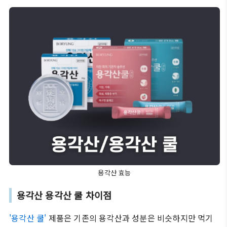
용각산 효능
용각산 용각산 쿨 차이점
'용각산 쿨'
제품은 기존의 용각산과 성분은 비슷하지만 먹기