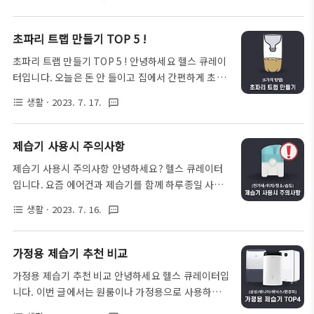
다. 이러한 냄새가 나는 이유는 대부분 에어컨에 낀 곰
아닌, 배터리 충전 방식으로 작동하는 종아리 마사지
팡이나, 먼지가 주원인인데요. 에어컨에서 시큼한 냄
기를 의미합니다. 이러한 무선 종아리 마사지기는 주
새가 나신다면 100% 곰팡이가 원인이며, 쾌쾌한 냄
초파리 트랩 만들기 TOP 5 !
로 장시간 서서 일하는 사람들, 다리에 통증이나 부종
새가 나는 경우는 필터 내부에 낀 먼지와 이물질이 원
이 자주 발생하는 노인분들, 근육통을 자주 겪는 운..
초파리 트랩 만들기 TOP 5 ! 안녕하세요 헬스 큐레이
인입니다. 저 같은 경우는 에어컨을 2대를 사용하는데
터입니다. 오늘은 돈 안 들이고 집에서 간편하게 초파
한쪽에서는 시큼한 냄새가, 한쪽에서는 쾌쾌한 냄새가
리 트랩을 만드는 방법을 알아보려 합니다. 초파리는
났었습니다. 원래는 한 해만 더 쓰다가 청소를 할 예정
생활
· 2023. 7. 17.
format_list_bulleted
textsms
워낙 작고 빠르기 때문에 손으로 잡는 것은 매우 어려
이었는데, 기관지가 너무 아프고 따가워서 업체를 통
운데요, 게다가 에프킬라를 뿌려도 살아서 도망가는
해 최근 내부청소를 마쳤는데요. 제때 청소를 해주지
경우들이 많기 때문에 가급적 유인하여 퇴치를 하는
제습기 사용시 주의사항
않으면 에어컨 내부의 곰팡이가 겨울에도 증식하여,
것이 좋습니다. 또한, 초파리는 통 안에 들어있는 음식
방 안에 곰팡이 포자가 떠다닐 수도 있..
제습기 사용시 주의사항 안녕하세요? 헬스 큐레이터
냄새도 맡을 수 있을 정도로 후각이 발달했습니다. 우
입니다. 요즘 에어컨과 제습기를 함께 하루종일 사용
리는 이를 역으로 이용해서 초파리를 퇴치하는 것이지
하는 분들이 많이 계실 듯합니다. 하지만 효과적으로
요. 그러면 지금부터 방법을 자세히 알아볼까요? 초파
생활
· 2023. 7. 16.
format_list_bulleted
textsms
제습기를 사용하려면 몇 가지 참고해야 될 사항들이
리 트랩 만들기 앞서 설명드린 것과 같이, 초파리는
있는데요, 이번 글에서는 제습기 사용시 주의사항과
'후각'이 매우 뛰어난 곤충입니다. 그런데 이러한 초파
함께 전기세 절약 등 여러 가지 꿀팁을 공유해 드리도
가정용 제습기 추천 비교
리가 가장 좋아하는 향이 바로 음식물이 발효되는 냄
록 하겠습니다. 제습기 효과 가장 먼저 제습기는 말 그
새인데요, 특히 과일이 발효되면서 풍..
가정용 제습기 추천 비교 안녕하세요 헬스 큐레이터입
대로 습기를 제거한다는 의미로, 실내 습도 수준을 낮
니다. 이번 글에서는 원룸이나 가정용으로 사용하기
춰주는 효과를 가지고 있습니다. 우리 몸은 일반적으
적합한 제습기를 추천드리려 합니다. 제습기는 아무래
로 40-60%의 습도 수준에서 가장 쾌적함을 느끼는