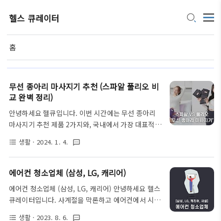
헬스 큐레이터
홈
무선 종아리 마사지기 추천 (스파알 풀리오 비
교 완벽 정리)
안녕하세요 헬큐입니다. 이번 시간에는 무선 종아리
마사지기 추천 제품 2가지와, 국내에서 가장 대표적인
제품인 스파알 종아리 마사지기 / 풀리오 종아리 마사
생활
· 2024. 1. 4.
format_list_bulleted
textsms
지기를 완벽하게 비교하는 시간을 가져보려 합니다.
추가로 종아리 마사지기는 어떠한 사람들이 사용하면
좋은지, 제품을 구입할 때에는 어떠한 부분들을 고려
에어컨 청소업체 (삼성, LG, 캐리어)
하면 좋은지에 대해서 쉽게 정리해드리도록 하겠습니
에어컨 청소업체 (삼성, LG, 캐리어) 안녕하세요 헬스
다 ^^ ※해당 글은 순수 정보성 목적의 글입니다. 무
큐레이터입니다. 사계절을 막론하고 에어컨에서 시큼
선 종아리 마사지기란? 가장 먼저 무선 종아리 마사지
하거나, 쾌쾌한 냄새가 뿜어져 나오는 시점이 있습니
기는 일반적으로 콘센트에 연결해서 작동하는 방식이
생활
· 2023. 8. 6.
format_list_bulleted
textsms