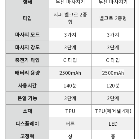
형태
무선 마사지기
무선 마사지기
지퍼 벨크로 2중
타입
벨크로 2중형
형
마사지 모드
3가지
3가지
마사지 강도
3단계
3단계
충전기 타입
C 타입
C 타입
배터리 용량
2500mAh
2500mAh
사용시간
140분
120분
온열 기능
3단계
3단계
소재
TPU
TPU(에어셀 4개)
디스플레이
버튼
LED
고정력
상
중