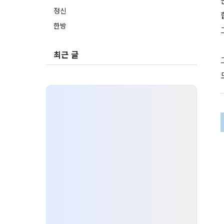
정신
한방
최근 글