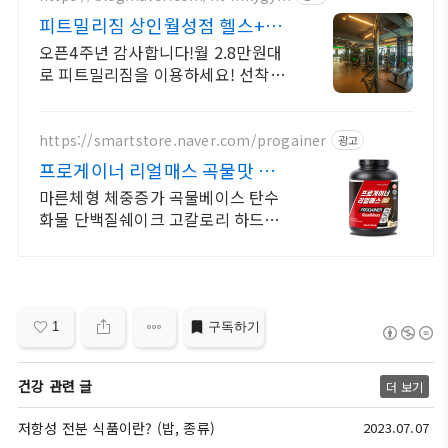
피트밀리짐 상인월성점 헬스+GX
월 최대 2.8만
오픈4주년 감사합니다!월 2.8만원대
로 피트밀리짐을 이용하세요! 선착순
30명 모집 한정 진행중!
https://smartstore.naver.com/progainer
광고
프로게이너 리얼매스 곡물맛 체중
+근육 벌크업 보충식품
마른체형 체중증가 곡물베이스 탄수
화물 단백질쉐이크 고칼로리 하드게
이너 마른체형 체중증가 곡물베이스
탄수화물 단백질쉐이크 고칼로리 하
드게이너
1
구독하기
건강 관련 글
더 보기
저항성 전분 식품이란? (밥, 종류)
2023.07.07