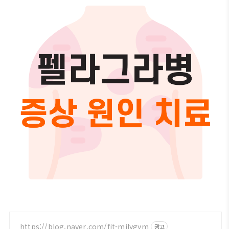
https://blog.naver.com/fit-milygym
광고