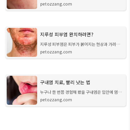
가장 첫 번째 경계선입니다. 그러나 피부의 민감도
petozzang.com
는 개인마다 다르기 때문에 특정 물질에 더욱 민감
하게 반응할 수 있습니다. 만약 어떤 물질
지루성 피부염 완치하려면?
지루성 피부염은 피부가 붉어지는 현상과 가려움
증이 계속 악화되고 호전되는 것을 반복해 많은 분
petozzang.com
들이 스트레스를 받아하는 질환입니다. 특히 지루
성 피부염의 한 종류인 지루성 두피염의 경
구내염 치료, 빨리 낫는 법
누구나 한 번쯤 경험해 봤을 구내염은 입안에 염증
이 생기는 것으로 혀가 닿기만 해도 아프고 불편감
petozzang.com
을 주는데요. 스트레스를 받거나 피곤한 상황에 더
자주 생기게 되는 구내염은 특히나 뜨거