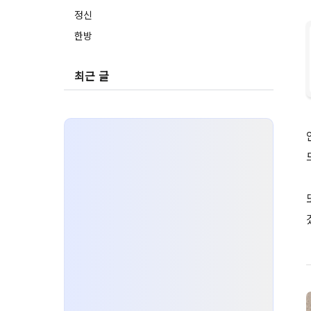
정신
한방
최근 글