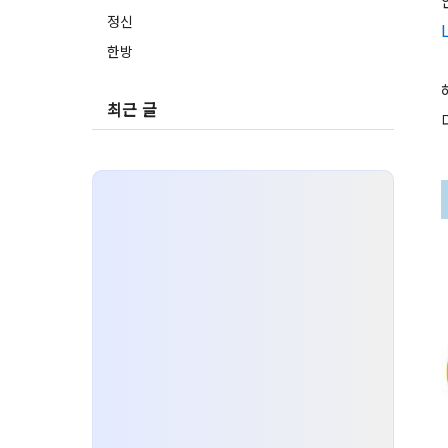
정신
L
한방
최근 글