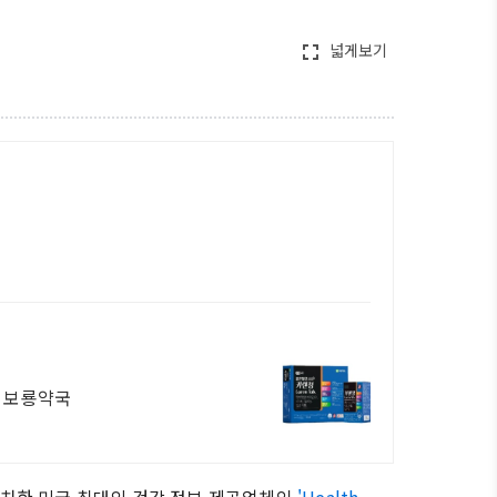
넓게보기
fullscreen
국 보룡약국