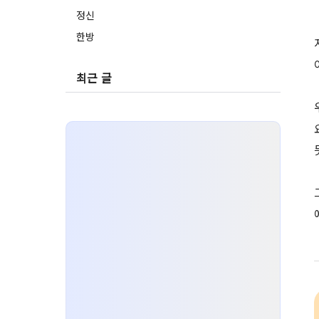
정신
한방
최근 글